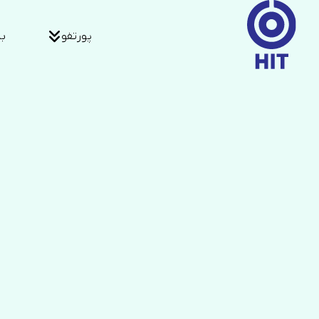
پورتفو
بی